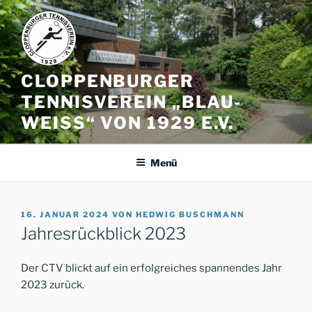
Zum
Inhalt
springen
CLOPPENBURGER
TENNISVEREIN „BLAU-
WEISS“ VON 1929 E.V.
Menü
VERÖFFENTLICHT
16. JANUAR 2024
VON
HEDWIG BUSCHMANN
AM
Jahresrückblick 2023
Der CTV blickt auf ein erfolgreiches spannendes Jahr
2023 zurück.