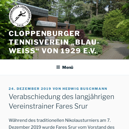
Zum
Inhalt
springen
CLOPPENBURGER
TENNISVEREIN „BLAU-
WEISS“ VON 1929 E.V.
Menü
VERÖFFENTLICHT
24. DEZEMBER 2019
VON
HEDWIG BUSCHMANN
AM
Verabschiedung des langjährigen
Vereinstrainer Fares Srur
Während des traditionellen Nikolausturniers am 7.
Dezember 2019 wurde Fares Srur vom Vorstand des